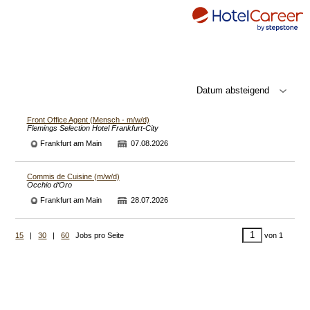
Front Office Agent (Mensch - m/w/d)
Flemings Selection Hotel Frankfurt-City
Frankfurt am Main
07.08.2026
Commis de Cuisine (m/w/d)
Occhio d‘Oro
Frankfurt am Main
28.07.2026
15
|
30
|
60
Jobs pro Seite
von
1